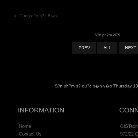
Cung c?p b?i: Elwa
S?n ph?m 2/75
PREV
ALL
NEXT
S?n ph?m s? du?c b�n v�o Thursday 19 
INFORMATION
CONN
Home
GISTechn
Contact Us
972/22 Q