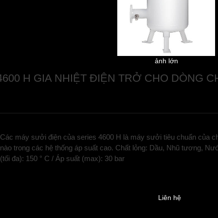
ảnh lớn
4600 H GIA NHIỆT ĐIỆN TRỞ CHO DÒNG 
Các máy sưởi điện của series 4600 H là máy sưởi tiêu chuẩn của c
nào trong các hệ thống áp suất cao. Chất lỏng: Dầu, Nhũ tương, Nước
(tối đa): 150 ° C / Áp suất (max): 30 bar
Liên hệ