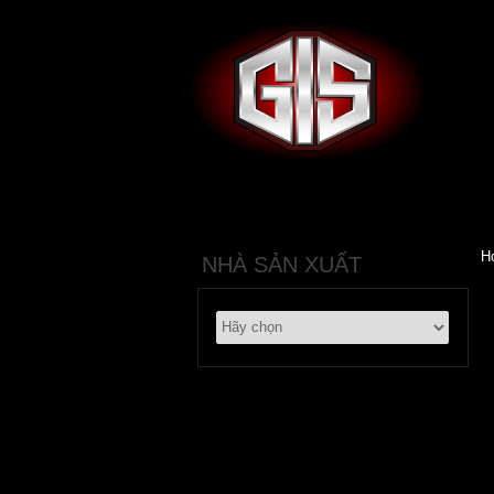
H
NHÀ SẢN XUẤT